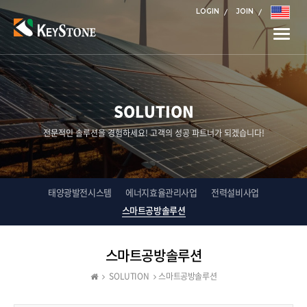
LOGIN
JOIN
Toggle
naviga
SOLUTION
전문적인 솔루션을 경험하세요! 고객의 성공 파트너가 되겠습니다!
태양광발전시스템
에너지효율관리사업
전력설비사업
스마트공방솔루션
스마트공방솔루션
SOLUTION
스마트공방솔루션