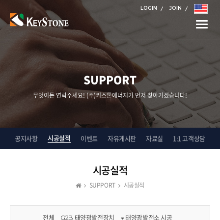
LOGIN
JOIN
Toggle
naviga
SUPPORT
무엇이든 연락주세요! (주)키스톤에너지가 먼저 찾아가겠습니다!
시공실적
공지사항
이벤트
자유게시판
자료실
1:1 고객상담
시공실적
SUPPORT
시공실적
전체
G2B 태양광발전장치
태양광발전소 시공